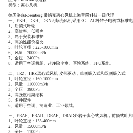
类型：离心风机
德国洛森Rosenberg 带蜗壳离心风机上海菁园科技一级代理
一、EKH、DKH、DKN无蜗壳风机采用EC、AC外转子电机或标准
1、后倾式叶轮
2、高效率、低噪声
3、易于安装和维护
4、高的性能价格比
5、叶轮直径：225-1000mm
6、风量：70000m3/h
7、全压：2400Pa
8、适用于空调机组、超净除尘室、医院系统、FFU系统。
二、TRZ、HRZ离心式风机 皮带驱动，单侧吸入式和双侧吸入式
1、叶轮直径：160-1000mm
2、风量：110000m3/h
3、全压：3900Pa
4、高强度框架结构
5、多种配件
6、适用于空调、制造业、工业领域。
三、ERAE、ERAD、DRAE、DRAD外转子离心式风机，前倾式叶
1、叶轮直径：133-400mm
2、风量：15000m3/h
3、全压：1100Pa