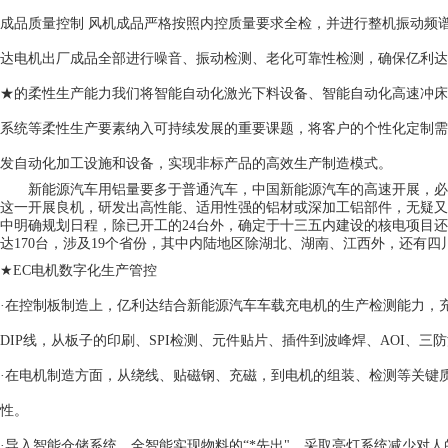
成品质量控制 风机成品严格按照内控质量要求全检，并进行整机振动频
达电机出厂成品全部进行噪音、振动检测、老化可靠性检测，确保亿利达
★的柔性生产能力我们将智能自动化激光下料设备、智能自动化高速冲床
系统等柔性生产要素纳入可持续发展的重要课题，将客户的个性化定制需
发自动化加工设施和设备，实现非标产品的高效生产制造模式。
新能源汽车用铝量要多于普通汽车，中国新能源汽车的高速开展，必
这一开展良机，研发出高性能、适用性强的铝材或深加工铝部件，无疑
中明确规划日程，除已开工的24台外，确定于十三五内建设的核电项目还
达170台，涉及19个省份，其中内陆地区除湖北、湖南、江西外，还有
★EC电机数字化生产管控
·在控制板制造上，亿利达结合新能源汽车车载充电机的生产检测能力，
DIP线，从板子的印刷、SPI检测、元件贴片、插件到波峰焊、AOI、三
·在电机制造方面，从绕线、贴磁钢、充磁，到电机的组装、检测等关键
性。
·导入智能仓储系统，全智能实现物料的“*先出"，采取亮灯系统减少对人