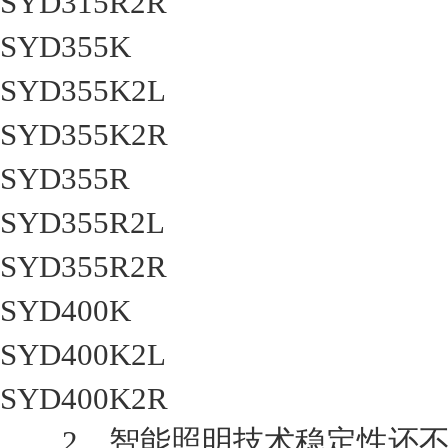
SYD315R2R
SYD355K
SYD355K2L
SYD355K2R
SYD355R
SYD355R2L
SYD355R2R
SYD400K
SYD400K2L
SYD400K2R
2．智能照明技术稳定性还不