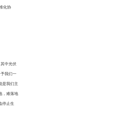
准化协
，其中光伏
给予我们一
能是我们主
地，难落地
临停止生