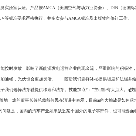
测实验室认证。产品按AMCA（美国空气与动力业协会）、DIN（德国标
TUV等标准要求严格执行，并多次参与AMCA标准及出版物的修订工作。
按时发放，影响了新能源发电运营企业的现金流，严重影响的积极性
更加通畅，光伏也会更加灵活。 随后我们选择冰杖提供坦度和法强并
子我们选择法穿鞋提供移速和法穿。技能加点*：*主q副e有大点大。q技
落地，难的董事长兼总裁戴伟民在演讲中表示，目前ai的大挑战是如何落
的问题是，国内的汽车产业如果缺乏某个国外的电子零部件，也可能要面