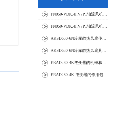
FN050-VDK.4I.V7P1轴流风机：精密温控背后的空气动力学杰作
FN050-VDK.4I.V7P1轴流风机：工业散热系统的静音革新者
AKSD630-6N冷库散热风扇使用效果怎样?
AKSD630-6N冷库散热风扇具体应用原理和优势如下
ERAD280-4K逆变器的机械和电气安装规程
ERAD280-4K 逆变器的作用包括哪些？