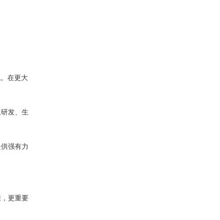
机。在更大
主研发、生
提供强有力
准，更重要