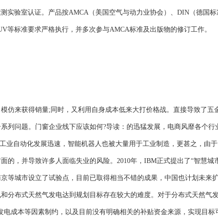
测实验室认证。产品按AMCA（美国空气与动力业协会）、DIN（德国标
TUV等标准要求严格执行，并多次参与AMCA标准及出版物的修订工作。
仿来获得销量;同时，又利用自身成本低来大打价格战。直接导致了五
系列问题。门窗企业线下应该如何?导读：的迅猛发展，电商风靡各个行
，工业自动化发展迅速，智能机器人也被大量用于工业制造，更甚之，由
的，并导致许多人面临失业的风险。2010年，IBM正式提出了“智慧城
南京等城市设立了试验点，目前已取得相当不错的成果，中国也计划未来
和分布式天然气发电达到规划目标存在较大的难度。对于分布式天然气
设施、发电成本等因素制约，以及目前没有明确相关的补贴资金来源，实现目标