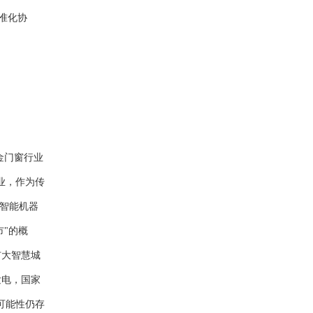
准化协
金门窗行业
业，作为传
于智能机器
市"的概
扩大智慧城
发电，国家
可能性仍存