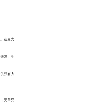
机。在更大
主研发、生
提供强有力
准，更重要