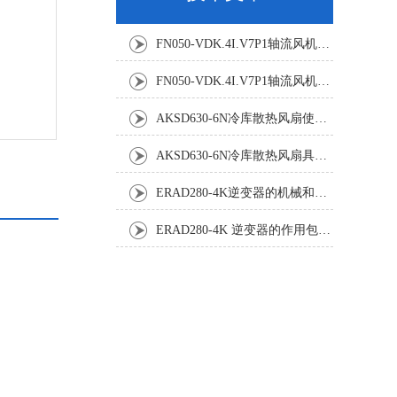
FN050-VDK.4I.V7P1轴流风机：精密温控背后的空气动力学杰作
FN050-VDK.4I.V7P1轴流风机：工业散热系统的静音革新者
AKSD630-6N冷库散热风扇使用效果怎样?
AKSD630-6N冷库散热风扇具体应用原理和优势如下
ERAD280-4K逆变器的机械和电气安装规程
ERAD280-4K 逆变器的作用包括哪些？