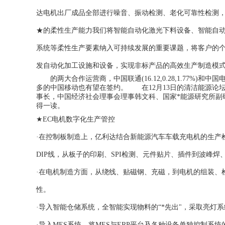
达电机出厂成品全部进行噪音、振动检测、老化可靠性检测
★的柔性生产能力我们将智能自动化激光下料设备、智能自
系统等柔性生产要素纳入可持续发展的重要课题，将客户的个
发自动化加工设施和设备，实现非标产品的高效生产制造模
的两大合作运营商，中国联通(16.12,0.28,1.77%)和中国电
多的中国移动也有望在签约。 在12月13日的清洁能源论坛
事长，中国经济社会理事会理事韩文科、国家*能源研究所副
得一读。
★EC电机数字化生产管控
·在控制板制造上，亿利达结合新能源汽车车载充电机的生产
DIP线，从板子的印刷、SPI检测、元件贴片、插件到波峰焊
·在电机制造方面，从绕线、贴磁钢、充磁，到电机的组装、
性。
·导入智能仓储系统，全智能实现物料的“*先出"，采取亮灯
·导入MES系统，将MES与ERP平台及各种设备单独控制