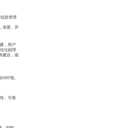
网信息管理
，添置、开
士透露，用户
，论坛副理
肯建议，值
SMT线、
*性、可靠
错、控制、