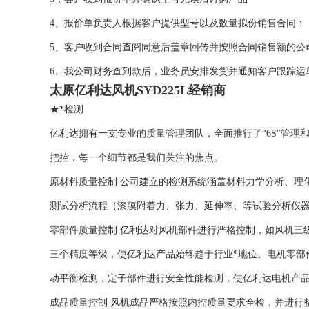
4、报价单负责人根据客户提供型号以及数量拟份销售合同：
5、客户收到合同查阅同意后盖章回传并按照合同销售额的公
6、我公司财务查到款后，业务员安排发货并通知客户跟踪运
太原亿利达风机SYD225L经销商
★*检测
亿利达拥有一支专业的质量管理团队，全面推行了“6S"管
把控，每一个细节都是我们关注的焦点。
原材料质量控制 公司建立的检测系统涵盖材料力学分析、理
测试分析流程（漆膜附着力、张力、延伸率、等试验分析仪
零部件质量控制 亿利达对风机部件进行严格控制，如风机三级
三个精度等级，使亿利达产品始终趋于行业*地位。电机零部
动平衡检测，定子部件进行安全性能检测，使亿利达电机产
成品质量控制 风机成品严格按照内控质量要求全检，并进行