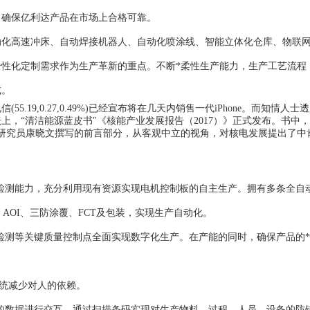
，确保亿利达产品在市场上合格可靠。
动化高速冲床、自动焊接机器人、自动化喷涂线、智能立体化仓库、物联
性化定制需求作为生产革新的重点。不断*柔性生产能力，生产工艺流程
式。
信(55.19,0.27,0.49%)已经宣布将在几天内销售一代iPhone。而知情人
上，“清洁能源蓝皮书"《核能产业发展报告（2017）》正式发布。书中
研究员康晓文撰写的前言部分，从客观中立的视角，对核电发展提出了中
检测能力，充分利用现有资源实现电机控制板的自主生产。拥有多条全自动
、AOI、三防涂覆、FCT及包装，实现生产自动化。
检测等关键质量控制点全面实现数字化生产。在产能的同时，确保产品的
系统减少对人的依赖。
系统的数据进行交互。通过扫描条码实现对生产物料、过程、人员、设备的防