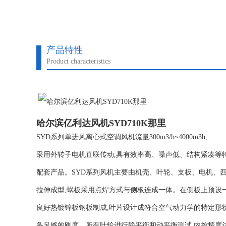
产品特性
Product characteristics
哈尔滨亿利达风机SYD710K那里
SYD系列单进风离心式空调风机流量300m3/h~4000m3h,
采用外转子电机直联传动,具有效率高、噪声低、结构紧凑等
配套产品。SYD系列风机主要由机壳、叶轮、支板、电机、四
拉伸成型,蜗板采用点焊方式与侧板连成一体。在侧板上预设
良好热镀锌板钢板制成,叶片设计成符合空气动力学的特定形状
备足够的刚度。所有叶轮进行静平衡和动平衡测试,内控精度达到G2.