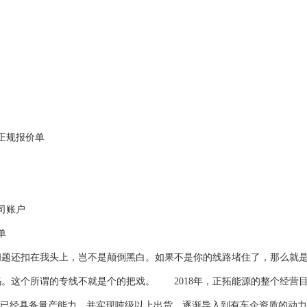
正规报价单
司账户
单
还扣在我头上，岂不是颠倒黑白。如果不是你的线路堵住了，那么就
。这个所谓的专线不就是个的把戏。 2018年，正拓能源的整个经营
极已经具备量产能力，并实现吨级以上出货，逐渐导入到有车企资质的动