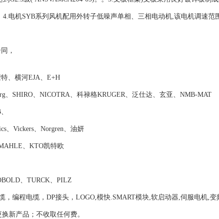
4.电机SYB系列风机配用外转子低噪声单相、三相电动机,该电机调速范
合同，
、横河EJA、E+H
nberg、SHIRO、NICOTRA、科禄格KRUGER、泛仕达、玄亚、NMB-MAT
B、
s、Vickers、Norgren、油妍
n、MAHLE、KTO凯特欧
BOLD、TURCK、PILZ
摸屏，通讯电缆，编程电缆，DP接头，LOGO,模快.SMART模块,软启动器,伺服电机,
更换新产品；不收取任何费。