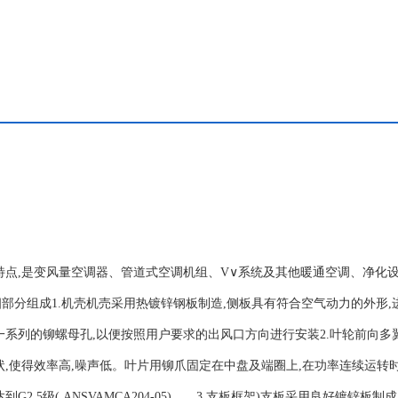
特点,是变风量空调器、管道式空调机组、V∨系统及其他暖通空调、净化
部分组成1.机壳机売采用热镀锌钢板制造,侧板具有符合空气动力的外形,
一系列的铆螺母孔,以便按照用户要求的出风口方向进行安装2.叶轮前向多
,使得效率高,噪声低。叶片用铆爪固定在中盘及端圈上,在功率连续运转时
5级( ANSVAMCA204-05)。。3.支板框架)支板采用良好镀锌板制成