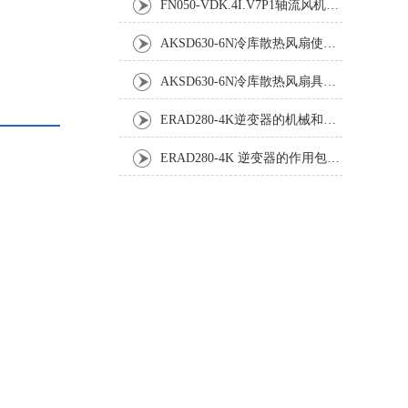
FN050-VDK.4I.V7P1轴流风机：工业散热系统的静音革新者
AKSD630-6N冷库散热风扇使用效果怎样?
AKSD630-6N冷库散热风扇具体应用原理和优势如下
ERAD280-4K逆变器的机械和电气安装规程
ERAD280-4K 逆变器的作用包括哪些？