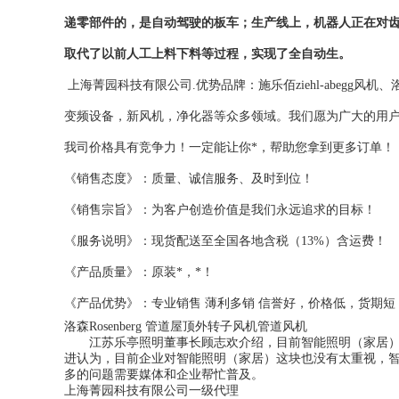
递零部件的，是自动驾驶的板车；生产线上，机器人正在对齿
取代了以前人工上料下料等过程，实现了全自动生。
上海菁园科技有限公司.优势品牌：施乐佰ziehl-abegg风机、
变频设备，新风机，净化器等众多领域。我们愿为广大的用户
我司价格具有竞争力！一定能让你*，帮助您拿到更多订单！
《销售态度》：质量、诚信服务、及时到位！
《销售宗旨》：为客户创造价值是我们永远追求的目标！
《服务说明》：现货配送至全国各地含税（13%）含运费！
《产品质量》：原装*，*！
《产品优势》：专业销售 薄利多销 信誉好，价格低，货期
洛森Rosenberg 管道屋顶外转子风机管道风机
江苏乐亭照明董事长顾志欢介绍，目前智能照明（家居）市
进认为，目前企业对智能照明（家居）这块也没有太重视，
多的问题需要媒体和企业帮忙普及。
上海菁园科技有限公司一级代理