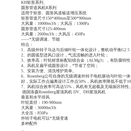
KH矩形系列、
圆形管道风机R系列
适用于矩形、圆形风道输送增压系统
矩形管道尺寸150*400mm至500*900mm
大风量：10000m3/h；大风压：1300Pa
圆形管道尺寸125-400mm
大风量：2600m3/h；大风压：450Pa
——*无级调速、节能
特点：
1、高级外转子马达与后倾叶轮一体化设计，整机动平衡G2.5
2、的圆弧型进风口设计，气流流畅的进入叶轮；
3、效率高：叶轮材质标配铝镁合金（ALMg3），有防腐特性
4、风机呈扁平或圆形设计，*节省了空间；
5、安装方便、清洗维护简单。
6、Rosenberg公司自身的无级调速外转子电机驱动与叶
好，实际工作点偏离设计工作点50%，风机效率降低不低于1
7、风机综合效率可高达55%，风机有无超载及无喘振区特性
德国洛森Rosenberg屋顶风机 DV、DH屋顶风机
垂直和水平排风
叶轮直径：190-900mm
大风量：36000m3/h
大全压：850Pa
外转子电机可以*无级变速
多种配件