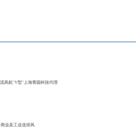
BD轴流风机"V型"上海菁园科技代理
、商业及工业送排风