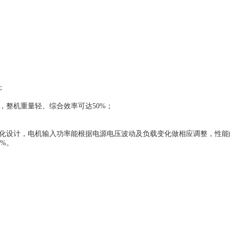
；
，整机重量轻、综合效率可达50%；
轮一体化设计，电机输入功率能根据电源电压波动及负载变化做相应调整，性
0%。
。