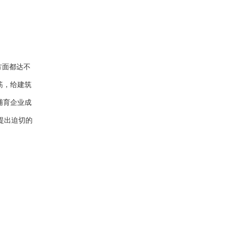
方面都达不
筋，给建筑
哺育企业成
提出迫切的