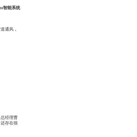
s智能系统
，管道通风，
器总经理曹
，还存在很