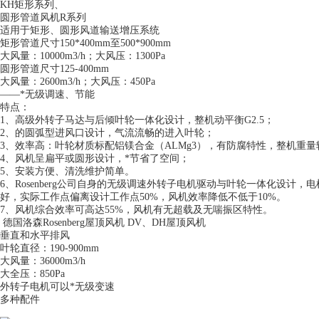
KH矩形系列、
圆形管道风机R系列
适用于矩形、圆形风道输送增压系统
矩形管道尺寸150*400mm至500*900mm
大风量：10000m3/h；大风压：1300Pa
圆形管道尺寸125-400mm
大风量：2600m3/h；大风压：450Pa
——*无级调速、节能
特点：
1、高级外转子马达与后倾叶轮一体化设计，整机动平衡G2.5；
2、的圆弧型进风口设计，气流流畅的进入叶轮；
3、效率高：叶轮材质标配铝镁合金（ALMg3），有防腐特性，整机重量
4、风机呈扁平或圆形设计，*节省了空间；
5、安装方便、清洗维护简单。
6、Rosenberg公司自身的无级调速外转子电机驱动与叶轮一体化设
好，实际工作点偏离设计工作点50%，风机效率降低不低于10%。
7、风机综合效率可高达55%，风机有无超载及无喘振区特性。
德国洛森Rosenberg屋顶风机 DV、DH屋顶风机
垂直和水平排风
叶轮直径：190-900mm
大风量：36000m3/h
大全压：850Pa
外转子电机可以*无级变速
多种配件