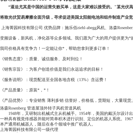
“逼迫尤其是中国的运营失败买单，这是大家难以接受的。"某光伏高管
将致光伏贸易摩擦全面升级，寻求促进美国太阳能电池和组件制造产业竞
上海菁园科技有限公司.优势品牌：施乐佰ziehl-abegg风机、洛森Rosen
变频设备，新风机，净化器等众多领域。我们愿为广大的用户提供更为*
我司价格具有竞争力！一定能让你*，帮助您拿到更多订单！
《销售态度》：质量、诚信服务、及时到位！
《销售宗旨》：为客户创造价值是我们永远追求的目标！
《服务说明》：现货配送至全国各地含税（13%）含运费！
《产品质量》：原装*，*！
《产品优势》：专业销售 薄利多销 信誉好，价格低，货期短，大量现货
洛森Rosenberg 管道屋顶外转子风机管道风机
1948年，又研制出机械式主从机械手。1954年，美国的戴沃尔设计出
一种具有视觉传感器并能对简单积木进行识别、定位的机器人系统。1967
本产通用机械器人，随后在各个领域中推广机器人。
上海菁园科技有限公司一级代理