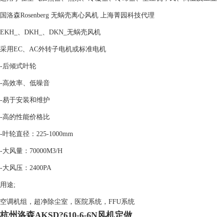
国洛森Rosenberg 无蜗壳离心风机 上海菁园科技代理
EKH_、DKH_、DKN_无蜗壳风机
采用EC、AC外转子电机或标准电机
-后倾式叶轮
-高效率、低噪音
-易于安装和维护
-高的性能价格比
-叶轮直径：225-1000mm
-大风量：70000M3/H
-大风压：2400PA
用途;
空调机组，超净除尘室，医院系统，FFU系统
杭州洛森AKSD?610-6-6N风机定做