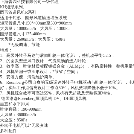
上海菁园科技有限公司一级代理
KH矩形系列、
圆形管道风机R系列
适用于矩形、圆形风道输送增压系统
矩形管道尺寸150*400mm至500*900mm
大风量：10000m3/h；大风压：1300Pa
圆形管道尺寸125-400mm
大风量：2600m3/h；大风压：450Pa
——*无级调速、节能
特点：
1、高级外转子马达与后倾叶轮一体化设计，整机动平衡G2.5；
2、的圆弧型进风口设计，气流流畅的进入叶轮；
3、效率高：叶轮材质标配铝镁合金（ALMg3），有防腐特性，整机重量
4、风机呈扁平或圆形设计，*节省了空间；
5、安装方便、清洗维护简单。
6、Rosenberg公司自身的无级调速外转子电机驱动与叶轮一体化设
好，实际工作点偏离设计工作点50%，风机效率降低不低于10%。
7、风机综合效率可高达55%，风机有无超载及无喘振区特性。
德国洛森Rosenberg屋顶风机 DV、DH屋顶风机
垂直和水平排风
叶轮直径：190-900mm
大风量：36000m3/h
大全压：850Pa
外转子电机可以*无级变速
多种配件