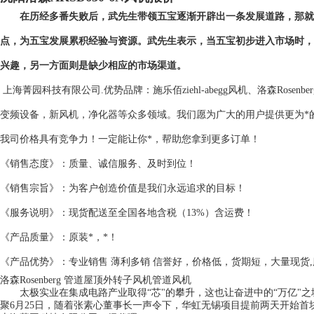
在历经多番失败后，武先生带领五宝逐渐开辟出一条发展道路，那就
点，为五宝发展累积经验与资源。武先生表示，当五宝初步进入市场时，
兴趣，另一方面则是缺少相应的市场渠道。
上海菁园科技有限公司.优势品牌：施乐佰ziehl-abegg风机、洛森Rosen
变频设备，新风机，净化器等众多领域。我们愿为广大的用户提供更为*
我司价格具有竞争力！一定能让你*，帮助您拿到更多订单！
《销售态度》：质量、诚信服务、及时到位！
《销售宗旨》：为客户创造价值是我们永远追求的目标！
《服务说明》：现货配送至全国各地含税（13%）含运费！
《产品质量》：原装*，*！
《产品优势》：专业销售 薄利多销 信誉好，价格低，货期短，大量现货
洛森Rosenberg 管道屋顶外转子风机管道风机
太极实业在集成电路产业取得“芯"的攀升，这也让奋进中的“万亿"之
聚6月25日，随着张素心董事长一声令下，华虹无锡项目提前两天开始首