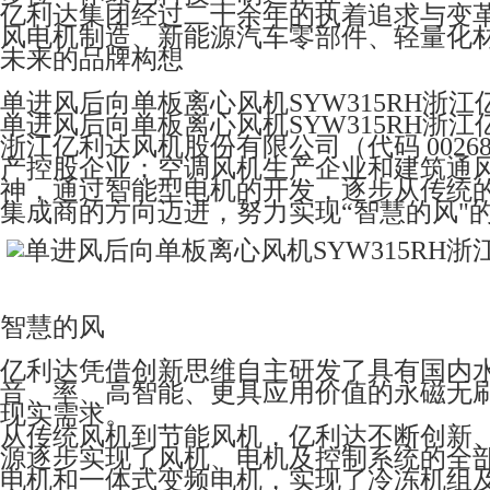
亿利达集团经过二十余年的执着追求与变
风电机制造、新能源汽车零部件、轻量化
未来的品牌构想
单进风后向单板离心风机SYW315RH浙江
单进风后向单板离心风机SYW315RH浙江
浙江亿利达风机股份有限公司（代码 0026
产控股企业；空调风机生产企业和建筑通
神，通过智能型电机的开发，逐步从传统
集成商的方向迈进，努力实现“智慧的风"
智慧的风
亿利达凭借创新思维自主研发了具有国内水平
音、率、高智能、更具应用价值的永磁无
现实需求。
从传统风机到节能风机，亿利达不断创新
源逐步实现了风机、电机及控制系统的全部
电机和一体式变频电机，实现了冷冻机组