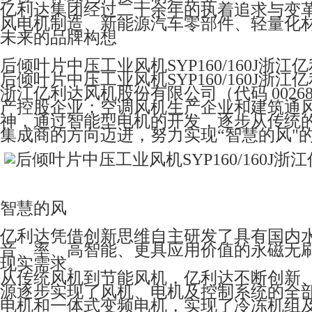
亿利达集团经过二十余年的执着追求与变
风电机制造、新能源汽车零部件、轻量化
未来的品牌构想
后倾叶片中压工业风机SYP160/160J浙江亿利达
后倾叶片中压工业风机SYP160/160J浙江亿利达
浙江亿利达风机股份有限公司（代码 0026
产控股企业；空调风机生产企业和建筑通
神，通过智能型电机的开发，逐步从传统
集成商的方向迈进，努力实现“智慧的风"
智慧的风
亿利达凭借创新思维自主研发了具有国内水平
音、率、高智能、更具应用价值的永磁无
现实需求。
从传统风机到节能风机，亿利达不断创新
源逐步实现了风机、电机及控制系统的全部
电机和一体式变频电机，实现了冷冻机组