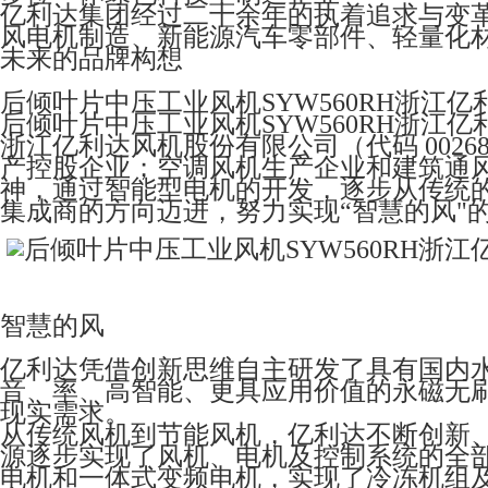
亿利达集团经过二十余年的执着追求与变
风电机制造、新能源汽车零部件、轻量化
未来的品牌构想
后倾叶片中压工业风机SYW560RH浙江亿利达
后倾叶片中压工业风机SYW560RH浙江亿利达
浙江亿利达风机股份有限公司（代码 0026
产控股企业；空调风机生产企业和建筑通
神，通过智能型电机的开发，逐步从传统
集成商的方向迈进，努力实现“智慧的风"
智慧的风
亿利达凭借创新思维自主研发了具有国内水平
音、率、高智能、更具应用价值的永磁无
现实需求。
从传统风机到节能风机，亿利达不断创新
源逐步实现了风机、电机及控制系统的全部
电机和一体式变频电机，实现了冷冻机组