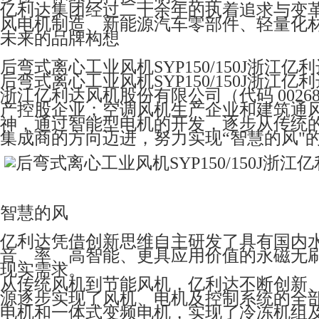
亿利达集团经过二十余年的执着追求与变
风电机制造、新能源汽车零部件、轻量化
未来的品牌构想
后弯式离心工业风机SYP150/150J浙江亿
后弯式离心工业风机SYP150/150J浙江亿
浙江亿利达风机股份有限公司（代码 0026
产控股企业；空调风机生产企业和建筑通
神，通过智能型电机的开发，逐步从传统
集成商的方向迈进，努力实现“智慧的风"
智慧的风
亿利达凭借创新思维自主研发了具有国内水平
音、率、高智能、更具应用价值的永磁无
现实需求。
从传统风机到节能风机，亿利达不断创新
源逐步实现了风机、电机及控制系统的全部
电机和一体式变频电机，实现了冷冻机组