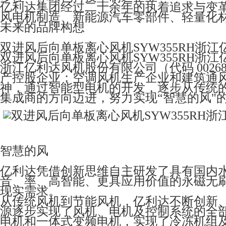
亿利达集团经过二十余年的执着追求与变
风电机制造、新能源汽车零部件、轻量化
未来的品牌构想
双进风后向单板离心风机SYW355RH浙江
双进风后向单板离心风机SYW355RH浙江
浙江亿利达风机股份有限公司（代码 0026
产控股企业；空调风机生产企业和建筑通
神，通过智能型电机的开发，逐步从传统
集成商的方向迈进，努力实现“智慧的风"
智慧的风
亿利达凭借创新思维自主研发了具有国内水平
音、率、高智能、更具应用价值的永磁无
现实需求。
从传统风机到节能风机，亿利达不断创新
源逐步实现了风机、电机及控制系统的全部
电机和一体式变频电机，实现了冷冻机组