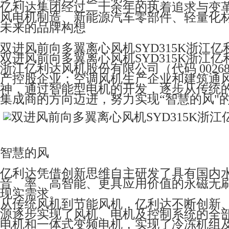
亿利达集团经过二十余年的执着追求与变
风电机制造、新能源汽车零部件、轻量化
未来的品牌构想
双进风前向多翼离心风机SYD315K浙江亿利达
双进风前向多翼离心风机SYD315K浙江亿利达
浙江亿利达风机股份有限公司（代码 0026
产控股企业；空调风机生产企业和建筑通
神，通过智能型电机的开发，逐步从传统
集成商的方向迈进，努力实现“智慧的风"
智慧的风
亿利达凭借创新思维自主研发了具有国内水平
音、率、高智能、更具应用价值的永磁无
现实需求。
从传统风机到节能风机，亿利达不断创新
源逐步实现了风机、电机及控制系统的全部
电机和一体式变频电机，实现了冷冻机组