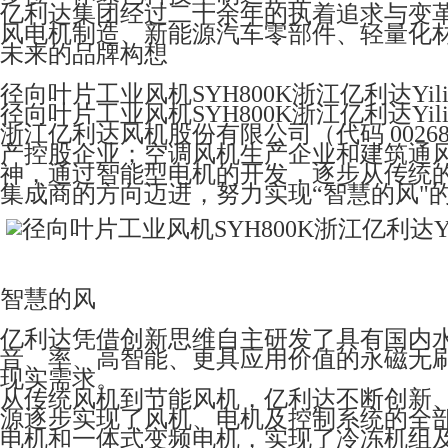
亿利达集团经过二十余年的执着追求与变
风电机制造、新能源汽车零部件、轻量化
未来的品牌构想
径向叶片工业风机SYH800K浙江亿利达Yili
径向叶片工业风机SYH800K浙江亿利达Yili
浙江亿利达风机股份有限公司（代码 0026
产控股企业；空调风机生产企业和建筑通
神，通过智能型电机的开发，逐步从传统
集成商的方向迈进，努力实现“智慧的风"
智慧的风
亿利达凭借创新思维自主研发了具有国内水平
音、率、高智能、更具应用价值的永磁无
现实需求。
从传统风机到节能风机，亿利达不断创新
源逐步实现了风机、电机及控制系统的全部
电机和一体式变频电机，实现了冷冻机组