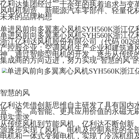
亿利达集团经过二十余年的执着追求与变
风电机制造、新能源汽车零部件、轻量化
未来的品牌构想
单进风前向多翼离心风机SYH560K浙江亿
单进风前向多翼离心风机SYH560K浙江亿
浙江亿利达风机股份有限公司（代码 0026
产控股企业；空调风机生产企业和建筑通
神，通过智能型电机的开发，逐步从传统
集成商的方向迈进，努力实现“智慧的风"
智慧的风
亿利达凭借创新思维自主研发了具有国内水平
音、率、高智能、更具应用价值的永磁无
现实需求。
从传统风机到节能风机，亿利达不断创新
源逐步实现了风机、电机及控制系统的全部
电机和一体式变频电机，实现了冷冻机组