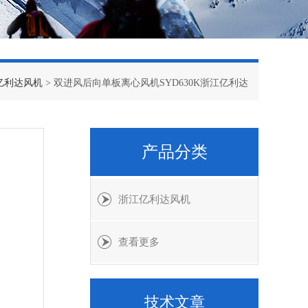
亿利达风机
> 双进风后向单板离心风机SYD630K浙江亿利达
产品分类
浙江亿利达风机
查看更多
技术文章