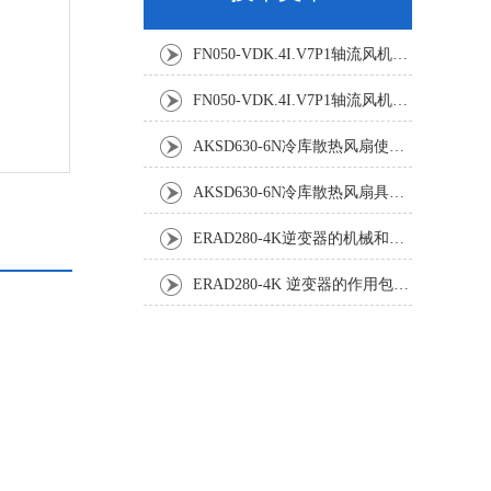
FN050-VDK.4I.V7P1轴流风机：精密温控背后的空气动力学杰作
FN050-VDK.4I.V7P1轴流风机：工业散热系统的静音革新者
AKSD630-6N冷库散热风扇使用效果怎样?
AKSD630-6N冷库散热风扇具体应用原理和优势如下
ERAD280-4K逆变器的机械和电气安装规程
ERAD280-4K 逆变器的作用包括哪些？