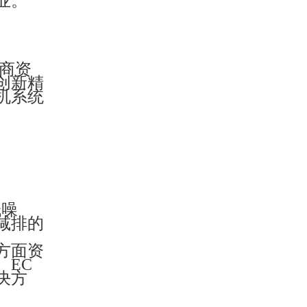
业。
浙商资
创新精
机系统
低噪
减排的
方面资
EC
决方