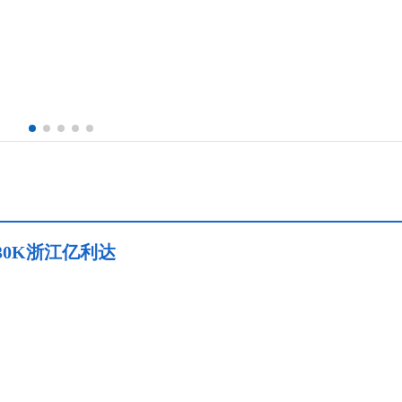
30K浙江亿利达