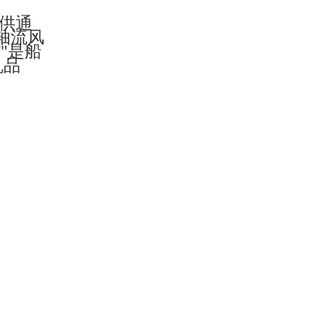
提供通
子轴流风
"是船
机品