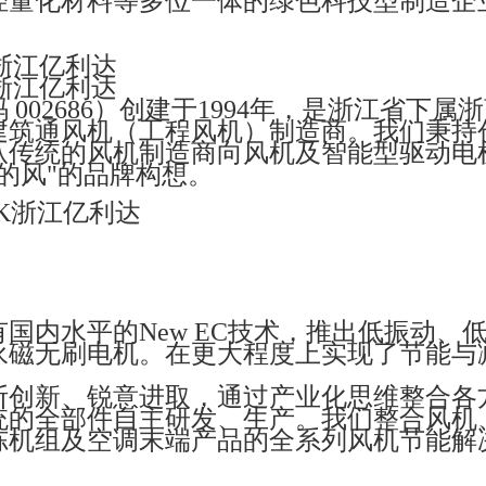
轻量化材料等多位一体的绿色科技型制造企
K浙江亿利达
K浙江亿利达
02686）创建于1994年，是浙江省下属
建筑通风机（工程风机）制造商。我们秉持
从传统的风机制造商向风机及智能型驱动电
的风"的品牌构想。
国内水平的New EC技术，推出低振动、
永磁无刷电机。在更大程度上实现了节能与
断创新、锐意进取，通过产业化思维整合各
统的全部件自主研发、生产。我们整合风机、
冻机组及空调末端产品的全系列风机节能解