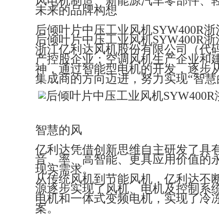
风电机制造、新能源汽车零部件、
未来的品牌构想
后倾叶片中压工业风机SYW400R浙江亿
后倾叶片中压工业风机SYW400R浙江亿
浙江亿利达风机股份有限公司（代码 0
产控股企业；空调风机生产企业和
神，通过智能型电机的开发，逐步
集成商的方向迈进，努力实现“智慧
智慧的风
亿利达凭借创新思维自主研发了具有
音、率、高智能、更具应用价值的
现实需求。
从传统风机到节能风机，亿利达不
源逐步实现了风机、电机及控制系
电机和一体式变频电机，实现了冷
案。