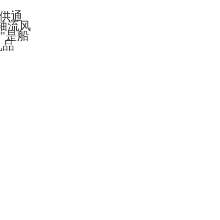
提供通
子轴流风
"是船
机品