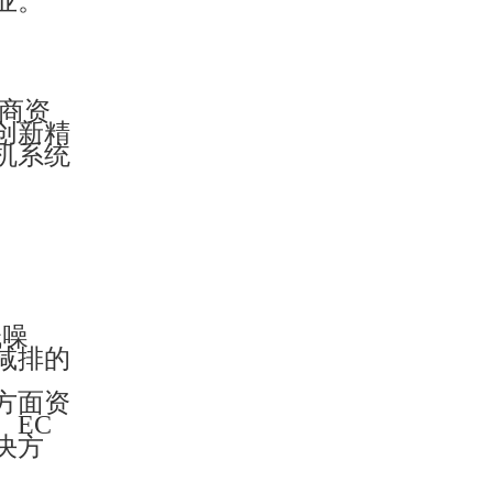
业。
浙商资
创新精
机系统
低噪
减排的
方面资
EC
决方