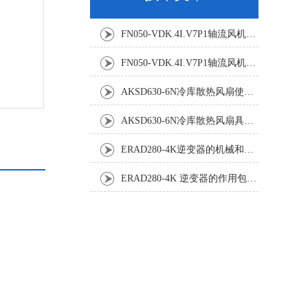
FN050-VDK.4I.V7P1轴流风机：精密温控背后的空气动力学杰作
FN050-VDK.4I.V7P1轴流风机：工业散热系统的静音革新者
AKSD630-6N冷库散热风扇使用效果怎样?
AKSD630-6N冷库散热风扇具体应用原理和优势如下
ERAD280-4K逆变器的机械和电气安装规程
ERAD280-4K 逆变器的作用包括哪些？