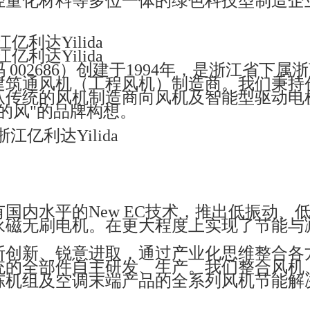
轻量化材料等多位一体的绿色科技型制造企
利达Yilida
利达Yilida
02686）创建于1994年，是浙江省下属
建筑通风机（工程风机）制造商。我们秉持
从传统的风机制造商向风机及智能型驱动电
的风"的品牌构想。
国内水平的New EC技术，推出低振动、
永磁无刷电机。在更大程度上实现了节能与
断创新、锐意进取，通过产业化思维整合各
统的全部件自主研发、生产。我们整合风机、
冻机组及空调末端产品的全系列风机节能解