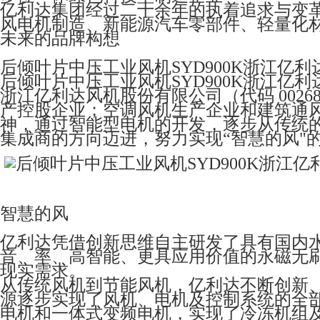
亿利达集团经过二十余年的执着追求与变
风电机制造、新能源汽车零部件、轻量化
未来的品牌构想
后倾叶片中压工业风机SYD900K浙江亿利达Yi
后倾叶片中压工业风机SYD900K浙江亿利达Yi
浙江亿利达风机股份有限公司（代码 0026
产控股企业；空调风机生产企业和建筑通
神，通过智能型电机的开发，逐步从传统
集成商的方向迈进，努力实现“智慧的风"
智慧的风
亿利达凭借创新思维自主研发了具有国内水平
音、率、高智能、更具应用价值的永磁无
现实需求。
从传统风机到节能风机，亿利达不断创新
源逐步实现了风机、电机及控制系统的全部
电机和一体式变频电机，实现了冷冻机组