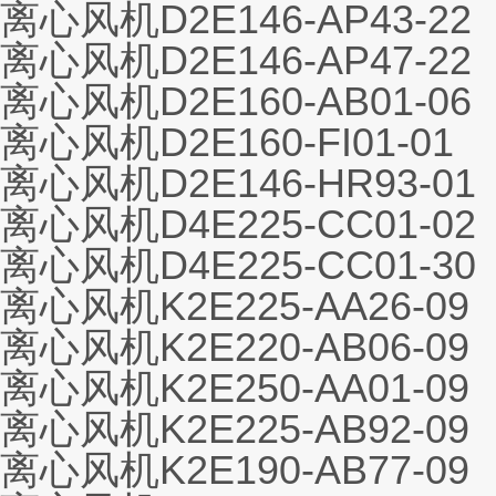
离心风机D2E146-AP43-22
离心风机D2E146-AP47-22
离心风机D2E160-AB01-06
离心风机D2E160-FI01-01
离心风机D2E146-HR93-01
离心风机D4E225-CC01-02
离心风机D4E225-CC01-30
离心风机K2E225-AA26-09
离心风机K2E220-AB06-09
离心风机K2E250-AA01-09
离心风机K2E225-AB92-09
离心风机K2E190-AB77-09