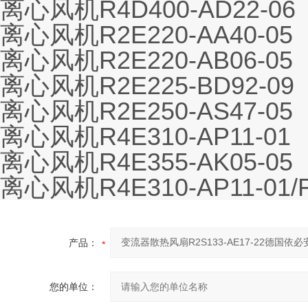
离心风机R4D400-AD22-06
离心风机R2E220-AA40-05
离心风机R2E220-AB06-05
离心风机R2E225-BD92-09
离心风机R2E250-AS47-05
离心风机R4E310-AP11-01
离心风机R4E355-AK05-05
离心风机R4E310-AP11-01/
产品：
您的单位：