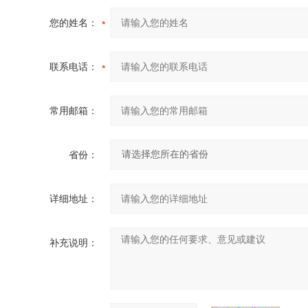
您的姓名：
联系电话：
常用邮箱：
省份：
详细地址：
补充说明：