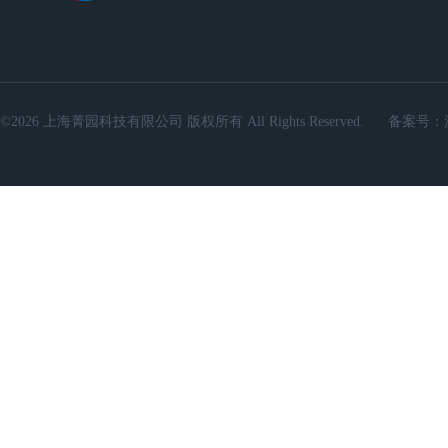
©2026 上海菁园科技有限公司 版权所有 All Rights Reserved.
备案号：