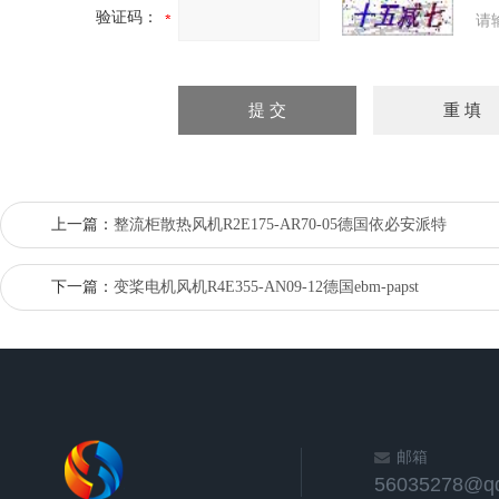
验证码：
请
上一篇：
整流柜散热风机R2E175-AR70-05德国依必安派特
下一篇：
变桨电机风机R4E355-AN09-12德国ebm-papst
邮箱
56035278@q