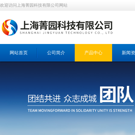
欢迎访问上海菁园科技有限公司网站
网站首页
公司简介
产品中心
新闻