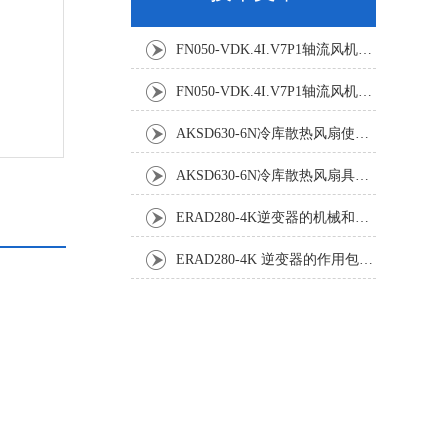
FN050-VDK.4I.V7P1轴流风机：精密温控背后的空气动力学杰作
FN050-VDK.4I.V7P1轴流风机：工业散热系统的静音革新者
AKSD630-6N冷库散热风扇使用效果怎样?
AKSD630-6N冷库散热风扇具体应用原理和优势如下
ERAD280-4K逆变器的机械和电气安装规程
ERAD280-4K 逆变器的作用包括哪些？