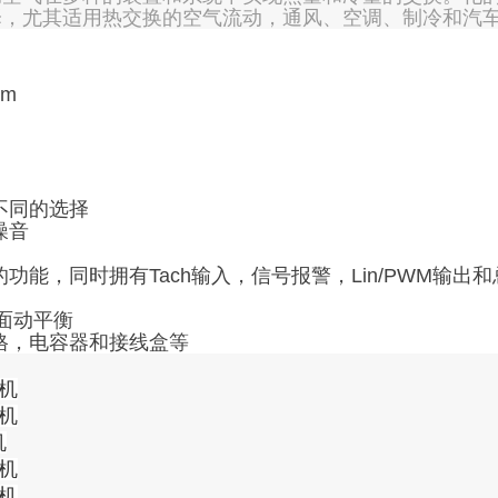
择，尤其适用热交换的空气流动，通风、空调、制冷和汽
不同的选择
噪音
能，同时拥有Tach输入，信号报警，Lin/PWM输出
双面动平衡
格，电容器和接线盒等
风机
风机
机
风机
风机