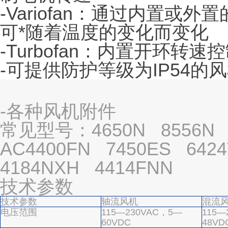
-Variofan：通过内置或
可*随着温度的变化而变化
-Turbofan：内置开环转速
-可提供防护等级为IP54的
-各种风机附件
常见型号：4650N 8556N 
AC4400FN 7450ES 642
4184NXH 4414FNN
技术参数
技术参数
轴流风机
混流
电压范围
115—230VAC，5—
115—
60VDC
48VD