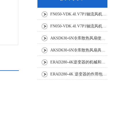
FN050-VDK.4I.V7P1轴流风机：精密温控背后的空气动力学杰作
FN050-VDK.4I.V7P1轴流风机：工业散热系统的静音革新者
AKSD630-6N冷库散热风扇使用效果怎样?
AKSD630-6N冷库散热风扇具体应用原理和优势如下
ERAD280-4K逆变器的机械和电气安装规程
ERAD280-4K 逆变器的作用包括哪些？