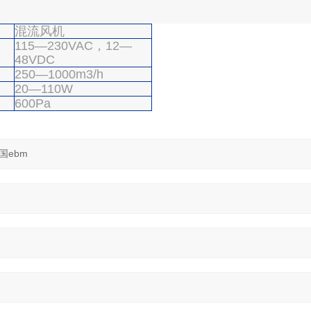
混流风机
115—230VAC，12—
48VDC
250—1000m3/h
20—110W
600Pa