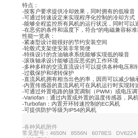
特点：
-按客户要求提供冷却效果，同时拥有的低噪音
-可通过转速设定来实现程序化控制的冷却方式
-能够全程监控所有风机的运行状况，同时可以
-在恶劣的条件和温度下，符合*的电磁兼容标
性能一览表：
-紧凑型设计能很好的节约安装空间
-轮毂式支架使安装非常简便
-特殊设计的含油轴承系统能够实现低的噪音
-滚珠轴承设计能够适应恶劣的工作环境
-多种多样的交流直流设计可以提供各种电压和
-过载保护和堵转保护
-直流风机拥有相当出色的率，因而可以减少轴
-内置传感器的直流风机可在风机运行时实现转
-可通过外置电路的脉宽调制（PWM）或电压
-Variofan：通过内置或外置的温度传感器，
-Turbofan：内置开环转速控制的EC风机
-可提供防护等级为IP54的风机
-各种风机附件
常见型号：4650N 8556N 6078ES DV6224 A