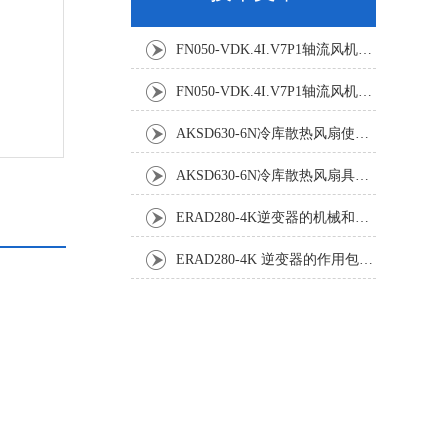
FN050-VDK.4I.V7P1轴流风机：精密温控背后的空气动力学杰作
FN050-VDK.4I.V7P1轴流风机：工业散热系统的静音革新者
AKSD630-6N冷库散热风扇使用效果怎样?
AKSD630-6N冷库散热风扇具体应用原理和优势如下
ERAD280-4K逆变器的机械和电气安装规程
ERAD280-4K 逆变器的作用包括哪些？