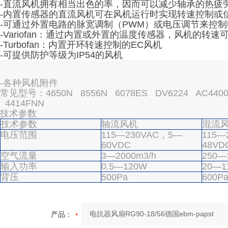
-直流风机拥有相当出色的率，因而可以减少轴承的热疲
-内置传感器的直流风机可在风机运行时实现转速控制或
-可通过外置电路的脉宽调制（PWM）或电压调节来控
-Variofan：通过内置或外置的温度传感器，风机的转
-Turbofan：内置开环转速控制的EC风机
-可提供防护等级为IP54的风机
-各种风机附件
常见型号：4650N 8556N 6078ES DV6224 AC4400F
4414FNN
技术参数
技术参数
轴流风机
混流
电压范围
115—230VAC，5—
115—
60VDC
48VD
空气流量
3—2000m3/h
250—
输入功率
0.5—120W
20—1
背压
500Pa
600P
产品：