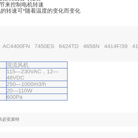
调节来控制电机转速
风机的转速可*随着温度的变化而变化
C4400FN 7450ES 6424TD 4656N 4414F/39 4
混流风机
115—230VAC，12—
48VDC
250—1000m3/h
20—110W
600Pa