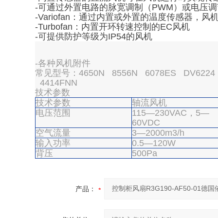
-可通过外置电路的脉宽调制（PWM）或电压
-Variofan：通过内置或外置的温度传感器，
-Turbofan：内置开环转速控制的EC风机
-可提供防护等级为IP54的风机
-各种风机附件
常见型号：4650N 8556N 6078ES DV6224 A
4414FNN
技术参数
技术参数
轴流风机
电压范围
115—230VAC，5—
60VDC
空气流量
3—2000m3/h
输入功率
0.5—120W
背压
500Pa
产品：