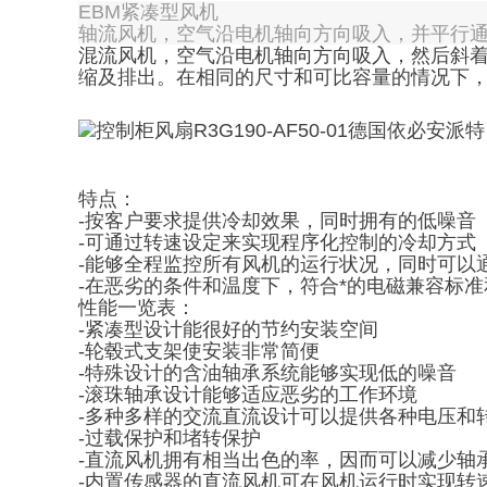
EBM紧凑型风机
轴流风机，空气沿电机轴向方向吸入，并平行
混流风机，空气沿电机轴向方向吸入，然后斜
缩及排出。在相同的尺寸和可比容量的情况下
特点：
-按客户要求提供冷却效果，同时拥有的低噪音
-可通过转速设定来实现程序化控制的冷却方式
-能够全程监控所有风机的运行状况，同时可以
-在恶劣的条件和温度下，符合*的电磁兼容标
性能一览表：
-紧凑型设计能很好的节约安装空间
-轮毂式支架使安装非常简便
-特殊设计的含油轴承系统能够实现低的噪音
-滚珠轴承设计能够适应恶劣的工作环境
-多种多样的交流直流设计可以提供各种电压和
-过载保护和堵转保护
-直流风机拥有相当出色的率，因而可以减少轴
-内置传感器的直流风机可在风机运行时实现转