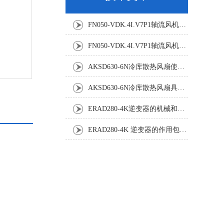
FN050-VDK.4I.V7P1轴流风机：精密温控背后的空气动力学杰作
FN050-VDK.4I.V7P1轴流风机：工业散热系统的静音革新者
AKSD630-6N冷库散热风扇使用效果怎样?
AKSD630-6N冷库散热风扇具体应用原理和优势如下
ERAD280-4K逆变器的机械和电气安装规程
ERAD280-4K 逆变器的作用包括哪些？