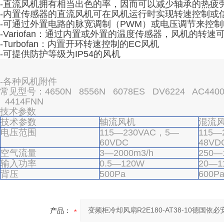
-直流风机拥有相当出色的率，因而可以减少轴承的热疲
-内置传感器的直流风机可在风机运行时实现转速控制或
-可通过外置电路的脉宽调制（PWM）或电压调节来控
-Variofan：通过内置或外置的温度传感器，风机的转
-Turbofan：内置开环转速控制的EC风机
-可提供防护等级为IP54的风机
-各种风机附件
常见型号：4650N 8556N 6078ES DV6224 AC4400F
4414FNN
技术参数
技术参数
轴流风机
混流
电压范围
115—230VAC，5—
115—
60VDC
48VD
空气流量
3—2000m3/h
250—
输入功率
0.5—120W
20—1
背压
500Pa
600P
产品：