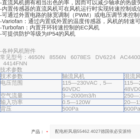
-直流风机拥有相当出色的率，因而可以减少轴承的热疲
-内置传感器的直流风机可在风机运行时实现转速控制或
-可通过外置电路的脉宽调制（PWM）或电压调节来控
-Variofan：通过内置或外置的温度传感器，风机的转
-Turbofan：内置开环转速控制的EC风机
-可提供防护等级为IP54的风机
-各种风机附件
常见型号：4650N 8556N 6078ES DV6224 AC4400F
4414FNN
技术参数
技术参数
轴流风机
混流
电压范围
115—230VAC，5—
115—
60VDC
48VD
空气流量
3—2000m3/h
250—
输入功率
0.5—120W
20—1
背压
500Pa
600P
产品：