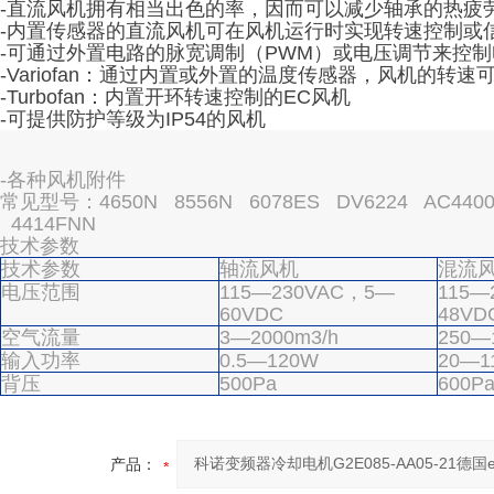
-直流风机拥有相当出色的率，因而可以减少轴承的热疲
-内置传感器的直流风机可在风机运行时实现转速控制或
-可通过外置电路的脉宽调制（PWM）或电压调节来控
-Variofan：通过内置或外置的温度传感器，风机的转
-Turbofan：内置开环转速控制的EC风机
-可提供防护等级为IP54的风机
-各种风机附件
常见型号：4650N 8556N 6078ES DV6224 AC4400F
4414FNN
技术参数
技术参数
轴流风机
混流
电压范围
115—230VAC，5—
115—
60VDC
48VD
空气流量
3—2000m3/h
250—
输入功率
0.5—120W
20—1
背压
500Pa
600P
产品：