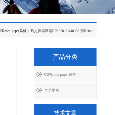
国ebm-papst风机
> 热交换器风扇R2E220-AA40-B8德国ebm
产品分类
德国ebm-papst风机
查看更多
技术文章