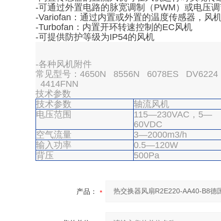
-可通过外置电路的脉宽调制（PWM）或电压
-Variofan：通过内置或外置的温度传感器，
-Turbofan：内置开环转速控制的EC风机
-可提供防护等级为IP54的风机
-各种风机附件
常见型号：4650N 8556N 6078ES DV6224 A
4414FNN
技术参数
技术参数
轴流风机
电压范围
115—230VAC，5—
60VDC
空气流量
3—2000m3/h
输入功率
0.5—120W
背压
500Pa
产品：