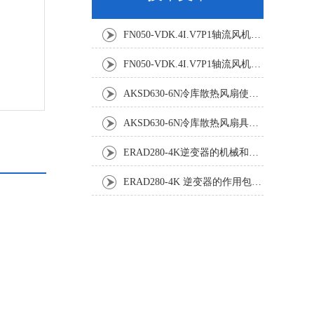
FN050-VDK.4I.V7P1轴流风机：精密温控背后的空气动力学杰作
FN050-VDK.4I.V7P1轴流风机：工业散热系统的静音革新者
AKSD630-6N冷库散热风扇使用效果怎样?
AKSD630-6N冷库散热风扇具体应用原理和优势如下
ERAD280-4K逆变器的机械和电气安装规程
ERAD280-4K 逆变器的作用包括哪些？