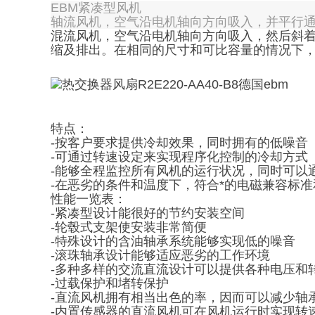
EBM紧凑型风机
轴流风机，空气沿电机轴向方向吸入，并平行
混流风机，空气沿电机轴向方向吸入，然后斜
缩及排出。在相同的尺寸和可比容量的情况下
特点：
-按客户要求提供冷却效果，同时拥有的低噪音
-可通过转速设定来实现程序化控制的冷却方式
-能够全程监控所有风机的运行状况，同时可以
-在恶劣的条件和温度下，符合*的电磁兼容标
性能一览表：
-紧凑型设计能很好的节约安装空间
-轮毂式支架使安装非常简便
-特殊设计的含油轴承系统能够实现低的噪音
-滚珠轴承设计能够适应恶劣的工作环境
-多种多样的交流直流设计可以提供各种电压和
-过载保护和堵转保护
-直流风机拥有相当出色的率，因而可以减少轴
-内置传感器的直流风机可在风机运行时实现转