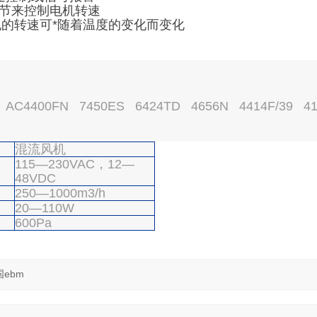
调节来控制电机转速
风机的转速可*随着温度的变化而变化
C4400FN 7450ES 6424TD 4656N 4414F/39 4
混流风机
115—230VAC，12—
48VDC
250—1000m3/h
20—110W
600Pa