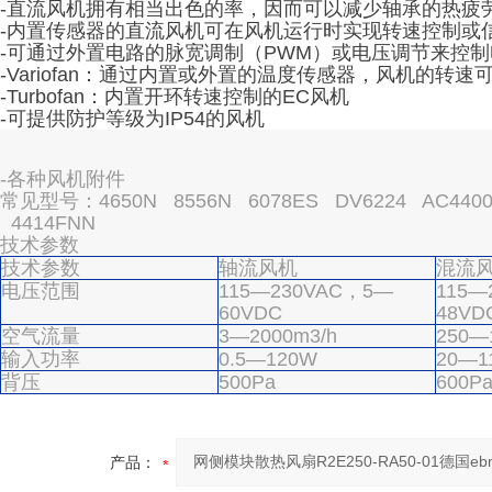
-直流风机拥有相当出色的率，因而可以减少轴承的热疲
-内置传感器的直流风机可在风机运行时实现转速控制或
-可通过外置电路的脉宽调制（PWM）或电压调节来控
-Variofan：通过内置或外置的温度传感器，风机的转
-Turbofan：内置开环转速控制的EC风机
-可提供防护等级为IP54的风机
-各种风机附件
常见型号：4650N 8556N 6078ES DV6224 AC4400F
4414FNN
技术参数
技术参数
轴流风机
混流
电压范围
115—230VAC，5—
115—
60VDC
48VD
空气流量
3—2000m3/h
250—
输入功率
0.5—120W
20—1
背压
500Pa
600P
产品：