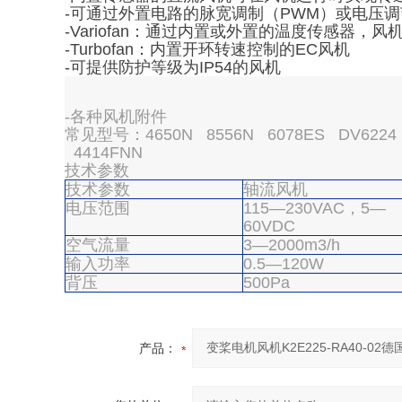
-可通过外置电路的脉宽调制（PWM）或电压
-Variofan：通过内置或外置的温度传感器，
-Turbofan：内置开环转速控制的EC风机
-可提供防护等级为IP54的风机
-各种风机附件
常见型号：4650N 8556N 6078ES DV6224 A
4414FNN
技术参数
技术参数
轴流风机
电压范围
115—230VAC，5—
60VDC
空气流量
3—2000m3/h
输入功率
0.5—120W
背压
500Pa
产品：