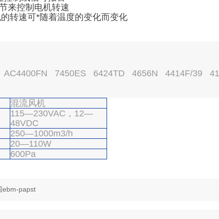
调节来控制电机转速
风机的转速可*随着温度的变化而变化
C4400FN 7450ES 6424TD 4656N 4414F/39 4
混流风机
115—230VAC，12—
48VDC
250—1000m3/h
20—110W
600Pa