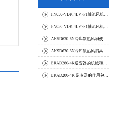
FN050-VDK.4I.V7P1轴流风机：精密温控背后的空气动力学杰作
FN050-VDK.4I.V7P1轴流风机：工业散热系统的静音革新者
AKSD630-6N冷库散热风扇使用效果怎样?
AKSD630-6N冷库散热风扇具体应用原理和优势如下
ERAD280-4K逆变器的机械和电气安装规程
ERAD280-4K 逆变器的作用包括哪些？