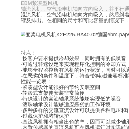
EBM紧凑型风机
轴流风机，空气沿电机轴向方向吸入，并平行
混流风机，空气沿电机轴向方向吸入，然后斜
缩及排出。在相同的尺寸和可比容量的情况下
特点：
-按客户要求提供冷却效果，同时拥有的低噪音
-可通过转速设定来实现程序化控制的冷却方式
-能够全程监控所有风机的运行状况，同时可以
-在恶劣的条件和温度下，符合*的电磁兼容标
性能一览表：
-紧凑型设计能很好的节约安装空间
-轮毂式支架使安装非常简便
-特殊设计的含油轴承系统能够实现低的噪音
-滚珠轴承设计能够适应恶劣的工作环境
-多种多样的交流直流设计可以提供各种电压和
-过载保护和堵转保护
-直流风机拥有相当出色的率，因而可以减少轴
-内置传感器的直流风机可在风机运行时实现转