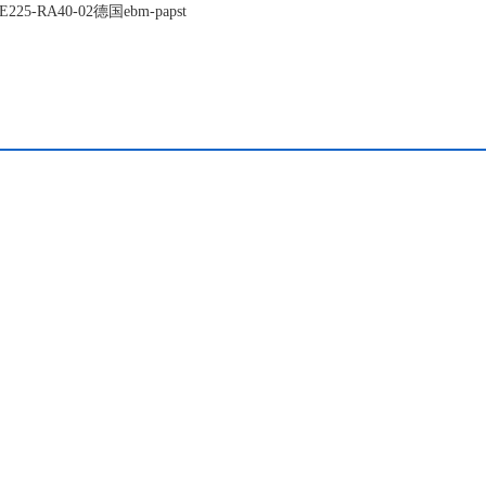
5-RA40-02德国ebm-papst