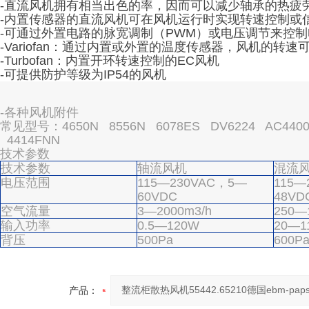
-直流风机拥有相当出色的率，因而可以减少轴承的热疲
-内置传感器的直流风机可在风机运行时实现转速控制或
-可通过外置电路的脉宽调制（PWM）或电压调节来控
-Variofan：通过内置或外置的温度传感器，风机的转
-Turbofan：内置开环转速控制的EC风机
-可提供防护等级为IP54的风机
-各种风机附件
常见型号：4650N 8556N 6078ES DV6224 AC4400F
4414FNN
技术参数
技术参数
轴流风机
混流
电压范围
115—230VAC，5—
115—
60VDC
48VD
空气流量
3—2000m3/h
250—
输入功率
0.5—120W
20—1
背压
500Pa
600P
产品：