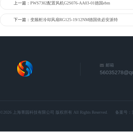
上一篇：
PWS7302配置风机G2S076-AA03-01德国ebm
下一篇：
变频柜冷却风扇RG125-19/12NM德国依必安派特
邮箱
56035278@q
©2026 上海菁园科技有限公司 版权所有 All Rights Reserved.
备案号：