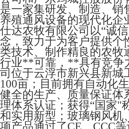
是一家集研发、制造、销
养殖通风设备的现代化企
仕达农牧有限公司以“诚信
念，致力于为客户提供个
类技术、制作精良的农牧
行业**可靠，**具有竞
司位于云浮市新兴县新城
100亩；目前拥有自动化
健全的生产、质量保证体系，
理体系认证；获得“国家"
和实用新型；玻璃钢风机
项产品通过了CE、CCC