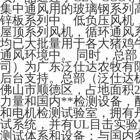
集中通风用的玻璃钢系列
锌板系列中、低负压风机
屋顶系列风机，循环通风
均已大批量用于各大猪鸡
通风环境中。 同时，总
司）为广东泛仕达农牧有
后台支持。总部（泛仕达
佛山市顺德区，占地面积2
力量和国内**检测设备，
和电机检测试验室，拥有
试系统，并有UL目击实
测试体系和设备；与国内