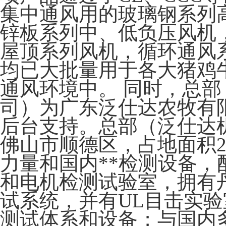
集中通风用的玻璃钢系列
锌板系列中、低负压风机
屋顶系列风机，循环通风
均已大批量用于各大猪鸡
通风环境中。 同时，总
司）为广东泛仕达农牧有
后台支持。总部（泛仕达
佛山市顺德区，占地面积2
力量和国内**检测设备，
和电机检测试验室，拥有
试系统，并有UL目击实
测试体系和设备；与国内