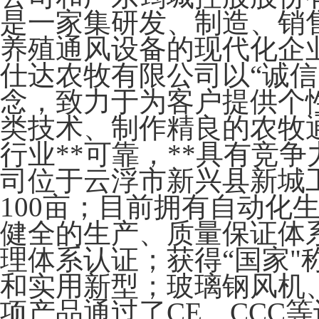
是一家集研发、制造、销
养殖通风设备的现代化企
仕达农牧有限公司以“诚信
念，致力于为客户提供个
类技术、制作精良的农牧
行业**可靠，**具有竞
司位于云浮市新兴县新城
100亩；目前拥有自动化
健全的生产、质量保证体系，
理体系认证；获得“国家"
和实用新型；玻璃钢风机
项产品通过了CE、CCC