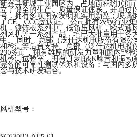
新兴县新城工业园区内，占地面积约100
立了健全的生产、质量保证体系，并通过IS
号，拥有多项国家发明和实用新型；玻璃
了CE、CCC等认证。 公司拥有农牧行
机，镀锌板系列中、低负压风机，欧式通
列风机等一系列产品，均已大批量用于各
中。 同时，总部（泛仕达机电股份有限公
和检测等后台支持。总部（泛仕达机电股
230多亩，拥有雄厚的研发力量和国内**
机检测试验室，拥有丹麦B&K噪音和振动
完备的可靠性测试体系和设备；与国内多
念与技术研发结合。
风机型号：
SC630B2-AL5-01