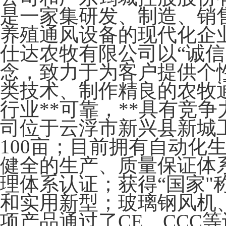
是一家集研发、制造、销
养殖通风设备的现代化企
仕达农牧有限公司以“诚信
念，致力于为客户提供个
类技术、制作精良的农牧
行业**可靠，**具有竞
司位于云浮市新兴县新城
100亩；目前拥有自动化
健全的生产、质量保证体系，
理体系认证；获得“国家"
和实用新型；玻璃钢风机
项产品通过了CE、CCC