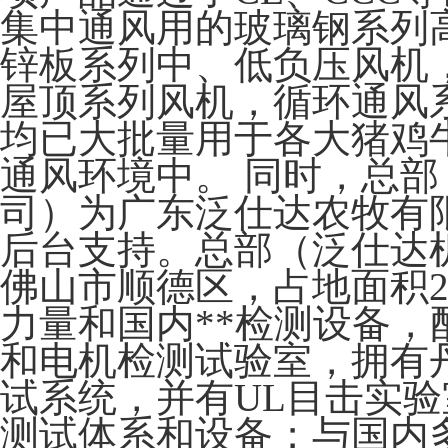
集中通风用的玻璃钢系列
锌板系列中、低负压风机
屋顶系列风机，循环通风
均已大批量用于各大猪鸡
通风环境中。 同时，总
司）为广东泛仕达农牧有
后台支持。总部（泛仕达
佛山市顺德区，占地面积2
力量和国内**检测设备，
和电机检测试验室，拥有
试系统，并有UL目击实
测试体系和设备；与国内