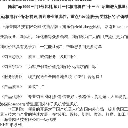
随着*ap1000三门1号装料,预计三代核电将在“十三五"后期进入批量
元;核电行业招标提速,将迎来业绩弹性。重点*:应流股份;受益标的:台海
上海菁园科技有限公司.优势品牌：施乐佰ziehl-abegg风机、洛森Rosen
变频设备，新风机，净化器等众多领域。我们愿为广大的用户提供更为*
我司价格具有竞争力！一定能让你*，帮助您拿到更多订单！
《销售态度》：质量、诚信服务、及时到位！
《销售宗旨》：为客户创造价值是我们永远追求的目标！
《服务说明》：现货配送至全国各地含税（13%）含运费！
《产品质量》：原装*，*！
《产品优势》：专业销售 薄利多销 信誉好，价格低，货期短，大量现货
洛森Rosenberg 管道屋顶外转子风机管道风机
李正刚说，项目的开展对于国产机器人抢占国内外市场，提升我国工
器人技术与产业的快速发展，在“装配、焊接、切割、喷涂、打磨、加工
上海菁园科技有限公司一级代理
KH矩形系列、