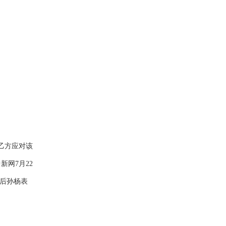
乙方应对该
网7月22
赛后孙杨表