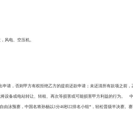
业，风电、空压机。
申请，否则甲方有权拒绝乙方的提前还款申请；未还清所有款项之前，
将设备或电站转让、转租、再次等损害或可能损害甲方利益的行为。 中新
0米自由泳预赛，中国名将孙杨以1分46秒22排名小组*，轻松晋级半决赛。