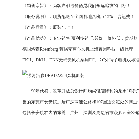
《销售宗旨》：为客户创造价值是我们永远追求的目标！
《服务说明》：现货配送至全国各地含税（13%）含运费！
《产品质量》：原装*，*！
《产品优势》：专业销售 薄利多销 信誉好，价格低，货期
德国洛森Rosenberg 带蜗壳离心风机上海菁园科技一级代理
EKH、DKH、DKN无蜗壳风机采用EC、AC外转子电机或标
90年代初，改革开放总设计师购买轻便锋利的龙水“邓氏"
誉的东莞市长安镇。居广深高速公路和107国道交汇处的商
包括长安镇在内的东莞、广州、深圳及周边省市众多五金经