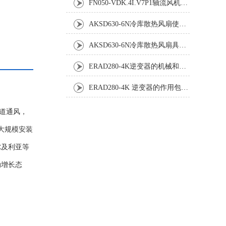
FN050-VDK.4I.V7P1轴流风机：工业散热系统的静音革新者
AKSD630-6N冷库散热风扇使用效果怎样?
AKSD630-6N冷库散热风扇具体应用原理和优势如下
ERAD280-4K逆变器的机械和电气安装规程
ERAD280-4K 逆变器的作用包括哪些？
管道通风，
大规模安装
尔及利亚等
劲增长态