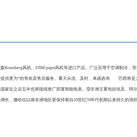
洛森Rosenberg风机、EBM-papst风机等进口产品。广泛应用于空调制冷，
户提供更为*的售前及售后服务。量大从优、及时、来函咨询 巴西将是
美国家在之后五年也将陆续推广部署智能电表。⑨非洲主要包括埃及、阿
续增长，撒哈拉以南非洲地区更保持着自20世纪70年代初期以来持久的强