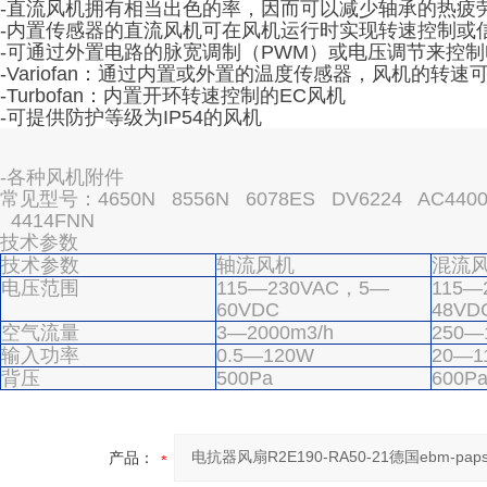
-直流风机拥有相当出色的率，因而可以减少轴承的热疲
-内置传感器的直流风机可在风机运行时实现转速控制或
-可通过外置电路的脉宽调制（PWM）或电压调节来控
-Variofan：通过内置或外置的温度传感器，风机的转
-Turbofan：内置开环转速控制的EC风机
-可提供防护等级为IP54的风机
-各种风机附件
常见型号：4650N 8556N 6078ES DV6224 AC4400F
4414FNN
技术参数
技术参数
轴流风机
混流
电压范围
115—230VAC，5—
115—
60VDC
48VD
空气流量
3—2000m3/h
250—
输入功率
0.5—120W
20—1
背压
500Pa
600P
产品：