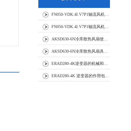
FN050-VDK.4I.V7P1轴流风机：精密温控背后的空气动力学杰作
FN050-VDK.4I.V7P1轴流风机：工业散热系统的静音革新者
AKSD630-6N冷库散热风扇使用效果怎样?
AKSD630-6N冷库散热风扇具体应用原理和优势如下
ERAD280-4K逆变器的机械和电气安装规程
ERAD280-4K 逆变器的作用包括哪些？