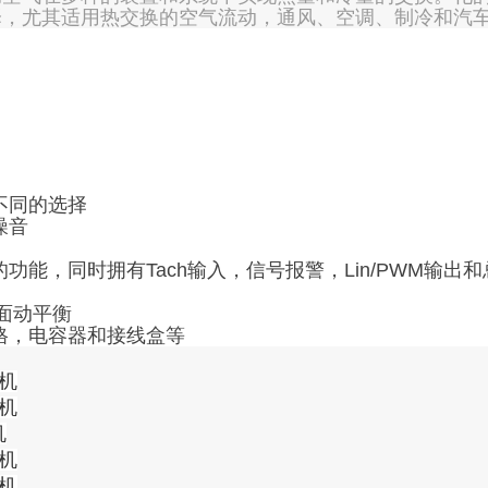
择，尤其适用热交换的空气流动，通风、空调、制冷和汽
不同的选择
噪音
能，同时拥有Tach输入，信号报警，Lin/PWM输出
双面动平衡
格，电容器和接线盒等
风机
风机
机
风机
风机