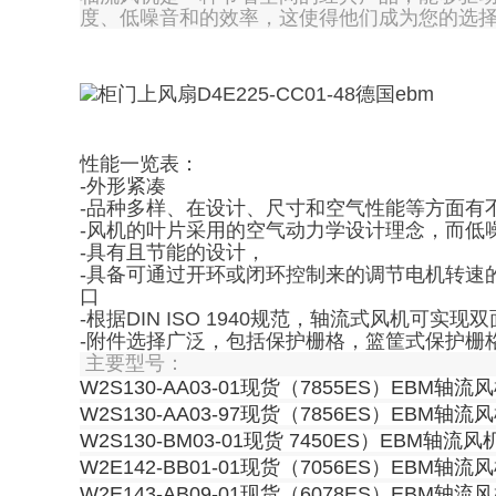
度、低噪音和的效率，这使得他们成为您的选
性能一览表：
-外形紧凑
-品种多样、在设计、尺寸和空气性能等方面有
-风机的叶片采用的空气动力学设计理念，而低
-具有且节能的设计，
-具备可通过开环或闭环控制来的调节电机转速的功
口
-根据DIN ISO 1940规范，轴流式风机可实现
-附件选择广泛，包括保护栅格，篮筐式保护栅
主要型号：
W2S130-AA03-01现货（7855ES）EBM轴流
W2S130-AA03-97现货（7856ES）EBM轴流
W2S130-BM03-01现货 7450ES）EBM轴流风
W2E142-BB01-01现货（7056ES）EBM轴流
W2E143-AB09-01现货（6078ES）EBM轴流