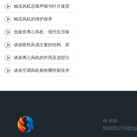
轴流风机总噪声级与叶片速度
的六次方成正比
轴流风机的维护保养
低燥音离心风机：现代生活噪
音解决神器？
谈谈散热风扇主要的结构、原
理及安装要点
谈谈离心风机的作用及选型注
意要点
谈谈空调风机都有哪些新技术
及组成
邮箱
56035278@q