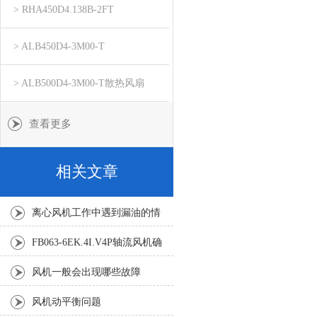
> RHA450D4.138B-2FT
> ALB450D4-3M00-T
> ALB500D4-3M00-T散热风扇
查看更多
相关文章
离心风机工作中遇到漏油的情
况时应该怎么办？
FB063-6EK.4I.V4P轴流风机确
实展现出了良好的适应性
风机一般会出现哪些故障
风机动平衡问题