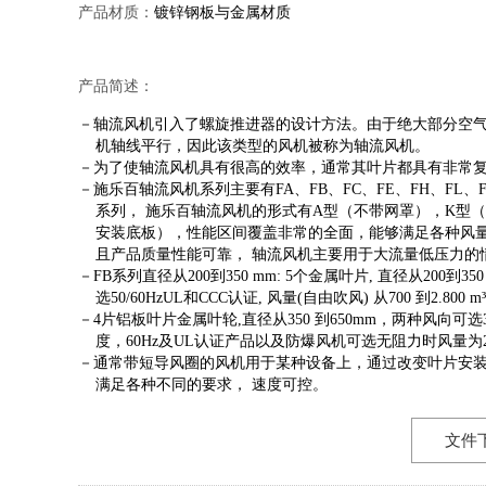
产品材质：
镀锌钢板与金属材质
产品简述：
－轴流风机引入了螺旋推进器的设计方法。由于绝大部分空
机轴线平行，因此该类型的风机被称为轴流风机。
－为了使轴流风机具有很高的效率，通常其叶片都具有非常
－施乐百轴流风机系列主要有FA、FB、FC、FE、FH、FL、FE-
系列， 施乐百轴流风机的形式有A型（不带网罩），K型（
安装底板），性能区间覆盖非常的全面，能够满足各种风
且产品质量性能可靠， 轴流风机主要用于大流量低压力的
－FB系列直径从200到350 mm: 5个金属叶片, 直径从200到350
选50/60HzUL和CCC认证, 风量(自由吹风) 从700 到2.800 m³/
－4片铝板叶片金属叶轮,直径从350 到650mm，两种风向可
度，60Hz及UL认证产品以及防爆风机可选无阻力时风量为2000
－通常带短导风圈的风机用于某种设备上，通过改变叶片安
满足各种不同的要求， 速度可控。
文件