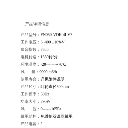
产品详细信息
产品型号：
FN050-VDK.4I.V7
工作电压：
3~400 ±10%V
噪音指数：
78db
电机转速：
1330转/分
环境温度：
-20-------+70℃
风 量：
9000 m3/h
使用寿命：
详见附件说明
产品尺寸：
叶轮直径500mm
工作频率：
50Hz
功率大小：
790W
风 压：
0------165Pa
轴承结构：
免维护双滚珠轴承
产品电容：
/