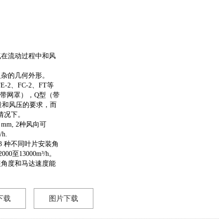
气在流动过程中和风
复杂的几何外形。
2、FC-2、FT等
带网罩），Q型（带
量和风压的要求，而
情况下。
 mm, 2种风向可
h.
选3 种不同叶片安装角
至13000m³/h。
装角度和马达速度能
下载
图片下载