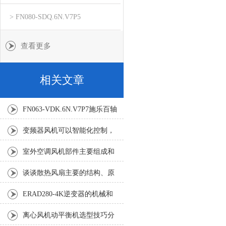
> FN080-SDQ.6N.V7P5
查看更多
相关文章
FN063-VDK.6N.V7P7施乐百轴
流风机如何革新工业通风？
变频器风机可以智能化控制，
实现自动化生产线和智能制造
室外空调风机部件主要组成和
作用
谈谈散热风扇主要的结构、原
理及安装要点
ERAD280-4K逆变器的机械和
电气安装规程
离心风机动平衡机选型技巧分