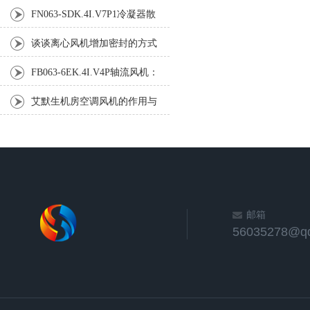
享
FN063-SDK.4I.V7P1冷凝器散
热风扇使用效果如何？
谈谈离心风机增加密封的方式
FB063-6EK.4I.V4P轴流风机：
现代工业的气流动力源泉
艾默生机房空调风机的作用与
重要性
邮箱
56035278@q