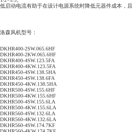
1/2~1/3。
低启动电流有助于在设计电源系统时降低元器件成本，
洛森风机型号：
DKHR400-2SW.065.6HF
DKHR400-2KW.065.6HF
DKHR400-4SW.123.5FA
DKHR400-4KW.123.5FA
DKHR450-4SW.138.5HA
DKHR450-4SW.138.6FA
DKHR450-4KW.138.5HA
DKHR500-4SW.155.6HF
DKHR500-4KW.155.6HF
DKHR500-4SW.155.6LA
DKHR500-4KW.155.6LA
DKHR560-4SW.132.6LA
DKHR560-4KW.132.6LA
DKHR560-4SW.174.7KF
DKHR560-4KW.174.7KF