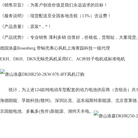
《销售宗旨》：为客户创造价值是我们永远追求的目标！
《服务说明》：现货配送至全国各地含税（13%）含运费！
《产品质量》：原装*，*！
《产品优势》：专业销售 薄利多销 信誉好，价格低，货期短，大量现货
德国洛森Rosenberg 带蜗壳离心风机上海菁园科技一级代理
EKH、DKH、DKN无蜗壳风机采用EC、AC外转子电机或标准电机
统计，为上述124款纯电动车型配套的动力电池供应商（含组合）共3
海德朗能、孚能科技(赣州)、深圳比克、远东福斯特新能源、北京普莱
京国能电池、多氟多(焦作)新能源、湖州天丰电。